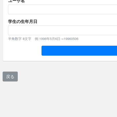
ユーザ名
学生の生年月日
半角数字 8文字 例:1996年5月6日→19960506
戻る